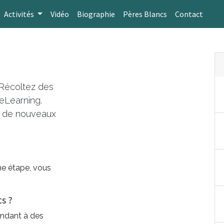
Activités
Vidéo
Biographie
Pères Blancs
Contact
Récoltez des
 eLearning.
e de nouveaux
ne étape, vous
s ?
ondant à des