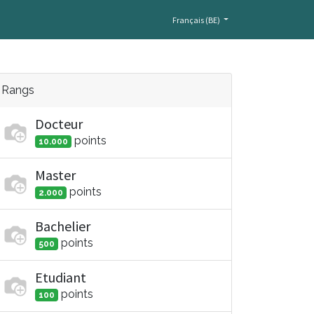
Français (BE)
Rangs
Docteur
point
s
10.000
Master
point
s
2.000
Bachelier
point
s
500
Etudiant
point
s
100